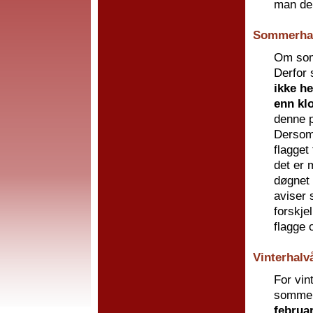
man delt
Sommerhal
Om somm
Derfor 
ikke he
enn kl
denne p
Dersom 
flagget
det er 
døgnet 
aviser 
forskje
flagge 
Vinterhalv
For vin
sommer
februar