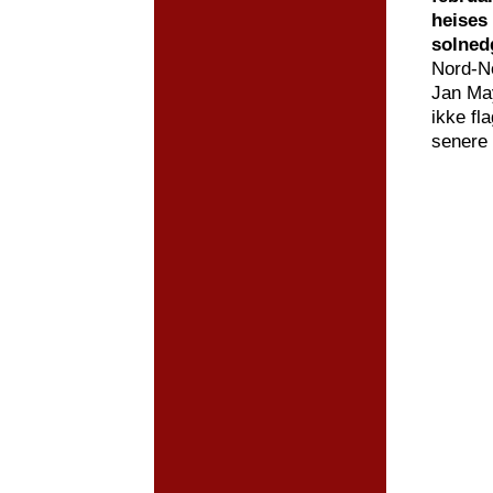
heises 
solned
Nord-No
Jan May
ikke fl
senere 