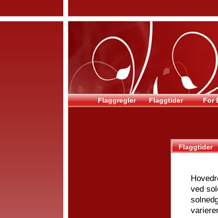
Flaggregler
Flaggtider
For 
Flaggtider
Hovedre
ved sol
solnedg
variere