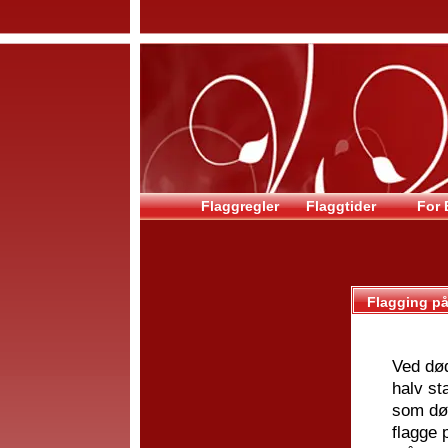
Flaggregler
Flaggtider
For 
Flagging på
Ved død
halv st
som død
flagge 