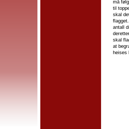
må følg
til top
skal de
flagget.
antall d
deretter
skal fl
at begr
heises 